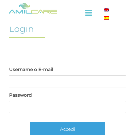
Salta
al
Toggle
contenuto
Navigation
Login
Azienda
Efficacia
Settore ospitalità
Username o E-mail
Settore medicale
Password
Formazione
Video