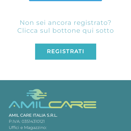
Magazine
Contatti
Non sei ancora registrato?
Clicca sul bottone qui sotto
Login
REGISTRATI
AMIL CARE ITALIA S.R.L.
P.IVA: 03514310121
Uffici e Magazzino: