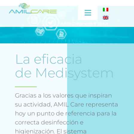
Skip
to
Toggle
content
Navigation
Empresa
La eficacia
Eficacia
de Medisystem
Sector medico
Sectores industriales
Gracias a los valores que inspiran
su actividad, AMIL Care representa
Video
hoy un punto de referencia para la
correcta desinfección e
Capacitación
higienización. El sistema