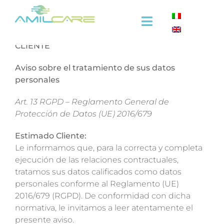
Skip
to
Toggle
content
Navigation
CLIENTE
Empresa
Aviso sobre el tratamiento de sus datos
personales
Eficacia
Art. 13 RGPD – Reglamento General de
Protección de Datos (UE) 2016/679
Sector medico
Estimado Cliente:
Sectores industriales
Le informamos que, para la correcta y completa
ejecución de las relaciones contractuales,
tratamos sus datos calificados como datos
Video
personales conforme al Reglamento (UE)
2016/679 (RGPD). De conformidad con dicha
Capacitación
normativa, le invitamos a leer atentamente el
presente aviso.