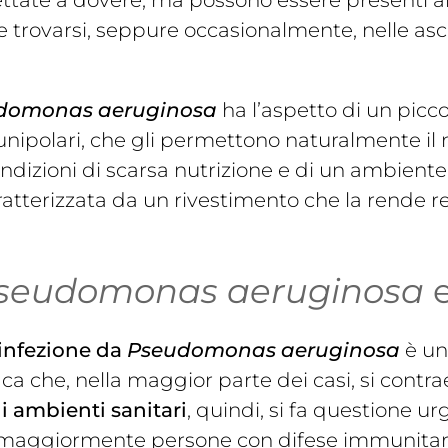
ettate a dovere, ma possono essere presenti an
 trovarsi, seppure occasionalmente, nelle asce
domonas aeruginosa
ha l’aspetto di un piccol
i unipolari, che gli permettono naturalmente il
ondizioni di scarsa nutrizione e di un ambiente
aratterizzata da un rivestimento che la rende r
seudomonas aeruginosa
e
infezione da
Pseudomonas aeruginosa
è un
ica che, nella maggior parte dei casi, si contrae
i ambienti sanitari
, quindi, si fa questione u
maggiormente persone con difese immunitarie 