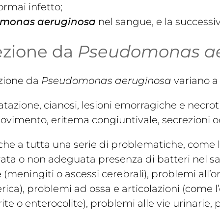
ormai infetto;
monas aeruginosa
nel sangue, e la successi
fezione da
Pseudomonas ae
ezione da
Pseudomonas aeruginosa
variano a 
atazione, cianosi, lesioni emorragiche e necroti
i movimento, eritema congiuntivale, secrezioni o
he a tutta una serie di problematiche, come l
vata o non adeguata presenza di batteri nel sa
meningiti o ascessi cerebrali), problemi all’ore
ica), problemi ad ossa e articolazioni (come l
rite o enterocolite), problemi alle vie urinari