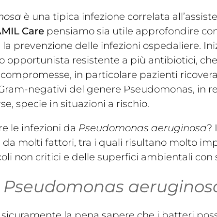
nosa
è una tipica infezione correlata all’assiste
MIL Care
pensiamo sia utile approfondire con c
 la prevenzione delle infezioni ospedaliere. In
opportunista resistente a più antibiotici, ch
 compromesse, in particolare pazienti ricovera
i Gram-negativi del genere Pseudomonas, in re
se, specie in situazioni a rischio.
 le infezioni da
Pseudomonas aeruginosa
? 
a molti fattori, tra i quali risultano molto imp
coli non critici e delle superfici ambientali con
è
Pseudomonas aeruginos
 sicuramente la pena sapere che i batteri posso