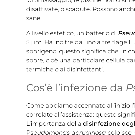
idromassaggio, le piscine non disinf
disattivate, o scadute. Possono anche
sane.
A livello estetico, un batterio di
Pseu
5 µm. Ha inoltre da uno a tre flagell
sporigeno: questo significa che, in c
spore, cioè una particolare cellula c
termiche o ai disinfettanti.
Cos’è l’infezione da
P
Come abbiamo accennato all’inizio l’
correlate all’assistenza: questo signif
L’importanza della
disinfezione degl
Pse
udomonas aeruginosa
colpisce 