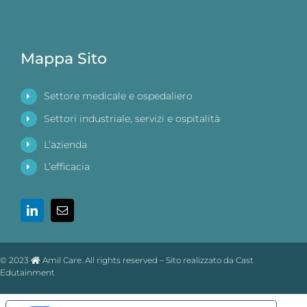
Mappa Sito
Settore medicale e ospedaliero
Settori industriale, servizi e ospitalità
L’azienda
L’efficacia
© 2023
Amil Care. All rights reserved – Sito realizzato da Cast
Edutainment