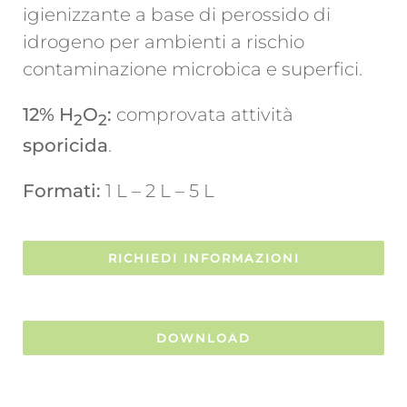
igienizzante a base di perossido di
idrogeno per ambienti a rischio
contaminazione microbica e superfici.
12% H
O
:
comprovata attività
2
2
sporicida
.
Formati:
1 L – 2 L – 5 L
RICHIEDI INFORMAZIONI
DOWNLOAD