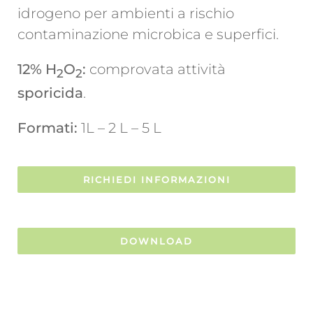
idrogeno per ambienti a rischio
contaminazione microbica e superfici.
12% H
O
:
comprovata attività
2
2
sporicida
.
Formati:
1L – 2 L – 5 L
RICHIEDI INFORMAZIONI
DOWNLOAD