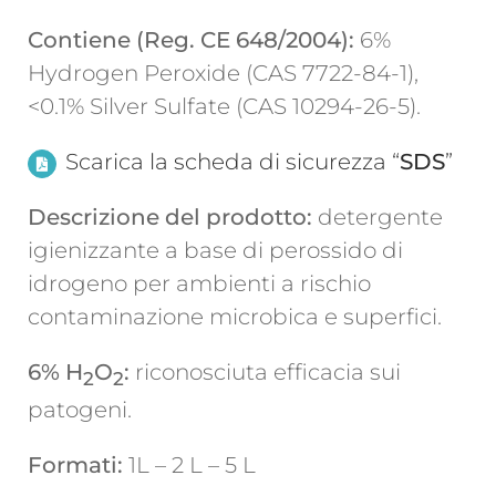
Contiene (Reg.
CE 648/2004):
6%
Hydrogen Peroxide (CAS 7722-84-1),
<0.1% Silver Sulfate (CAS 10294-26-5).
Scarica la scheda di sicurezza “
SDS
”
Descrizione del prodotto:
detergente
igienizzante a base di perossido di
idrogeno per ambienti a rischio
contaminazione microbica e superfici.
6% H
O
:
riconosciuta efficacia sui
2
2
patogeni.
Formati:
1L – 2 L – 5 L