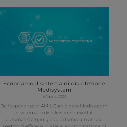
Scopriamo il sistema di disinfezione
Medisystem
9 Agosto 2023
Dall’esperienza di AMIL Care è nato Medisystem,
un sistema di disinfezione brevettato,
automatizzato, in grado di fornire un ampio
spettro di efficacia, grazie alla combinazione di