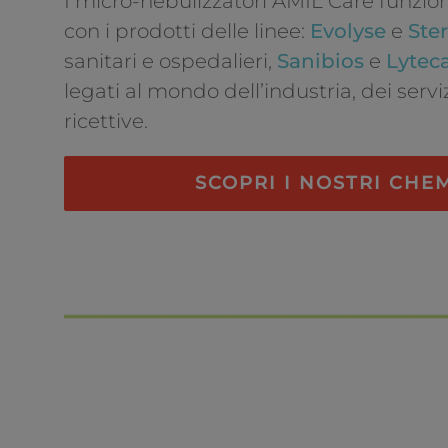
I micro-nebulizzatori AMIL Care funzi
con i prodotti delle linee:
Evolyse
e
Ster
sanitari e ospedalieri,
Sanibios
e
Lytec
legati al mondo dell’industria, dei serviz
ricettive.
SCOPRI I NOSTRI CHE