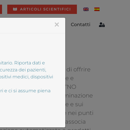
ARTICOLI SCIENTIFICI
×
e
Settore ospitalità
Contatti
tario. Riporta dati e
e dalla consapevolezza di offrire
icurezza dei pazienti,
itivi medici, dispositivi
tizzato di sanificazione e
to livello con tecnologia “NO
ri e ci si assume piena
a protocolli di decontaminazione
lmente nelle aree critiche e sui
i multiresistenti, anche nei punti
ungimento.
Medisystem
associa