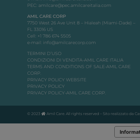
PEC: amilcare@pec.amilcareitalia.com
AMIL CARE CORP
7750 West 26 Ave Unit 8 – Hialeah (Miami-Dade) –
FL 33016 US
Cell: +1 786 674 5505
e-mail: info@amilcarecorp.com
TERMINI D’USO
CONDIZIONI DI VENDITA-AMIL CARE ITALIA
TERMS AND CONDITIONS OF SALE-AMIL CARE
CORP.
PRIVACY POLICY WEBSITE
PRIVACY POLICY
PRIVACY POLICY-AMIL CARE CORP.
© 2023
Amil Care. All rights reserved – Sito realizzato da 
Informat