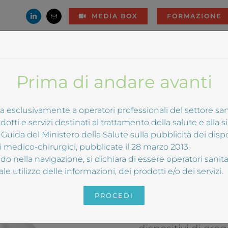
MEDIA BOX
FORMAZIONE
Azienda
Efficacia
Settore medical
Prima di andare avanti
Devices
 esclusivamente a operatori professionali del settore sani
Medisystem
nasc
tti e servizi destinati al trattamento della salute e alla s
uida del Ministero della Salute sulla pubblicità dei dispos
un sistema automa
vi medico-chirurgici, pubblicate il 28 marzo 2013.
disinfezione di al
o nella navigazione, si dichiara di essere operatori sanita
TOUCH”, insieme 
e utilizzo delle informazioni, dei prodotti e/o dei servizi.
validati, principa
PROCEDI
principali patogen
di difficile raggi