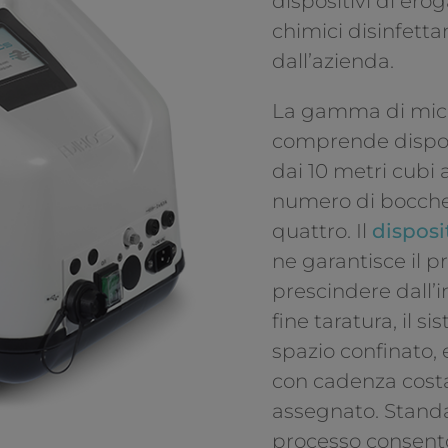
dispositivi di er
chimici disinfetta
dall’azienda.
La gamma di micr
comprende disposi
dai 10 metri cubi 
numero di bocchet
quattro. Il
disposi
ne garantisce il p
prescindere dall’
fine taratura, il 
spazio confinato, 
con cadenza costa
assegnato. Stand
processo consent