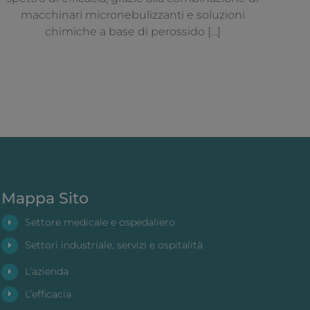
macchinari micronebulizzanti e soluzioni
chimiche a base di perossido [...]
Mappa Sito
Settore medicale e ospedaliero
Settori industriale, servizi e ospitalità
L’azienda
L’efficacia