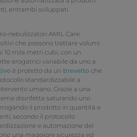
ogazione automatizzata a prodotti
nti, entrambi sviluppati
o-nebulizzatori AMIL Care
tivi che possono trattare volumi
ai 10 mila metri cubi, con un
te erogatrici variabile da uno a
tivo
è protetto da un
brevetto
che
rotocollo standardizzabile a
intervento umano. Grazie a una
sistema disinfetta saturando uno
erogando il prodotto in quantità e
nti, secondo il protocollo
ardizzazione e automazione del
ono una maggiore sicurezza ed