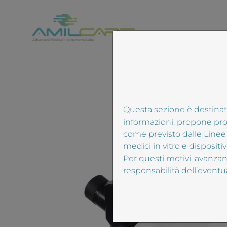
Salta
al
contenuto
Questa sezione è destinata
informazioni, propone prodo
come previsto dalle Linee G
medici in vitro e dispositi
Per questi motivi, avanzand
responsabilità dell’eventual