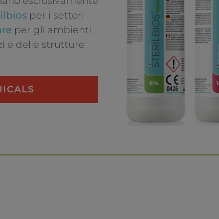
onano esclusivamente
ilbios
per i settori
are
per gli ambienti
i e delle strutture
MICALS