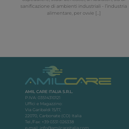
sanificazione di ambienti industriali - l’industria
alimentare, per ovvie [...]
AMIL CARE ITALIA S.R.L.
P.IVA: 03514310121
Uffici e Magazzino:
Via Garibaldi 15/17,
22070, Carbonate (CO) Italia
Tel./Fax: +39 0331 026338
e-mail: info@amilcareitalia.com