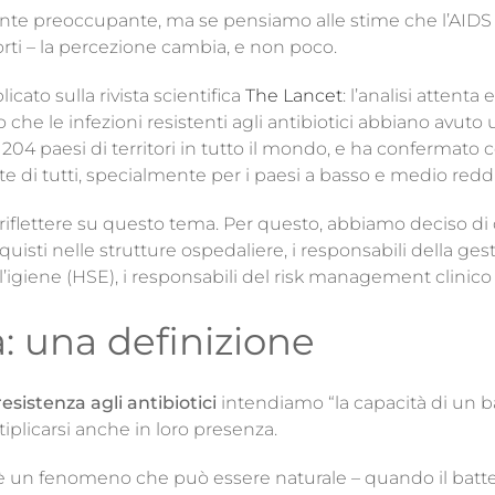
e preoccupante, ma se pensiamo alle stime che l’AIDS e
ti – la percezione cambia, e non poco.
cato sulla rivista scientifica
The Lancet
: l’analisi attenta 
to che le infezioni resistenti agli antibiotici abbiano avuto
o 204 paesi di territori in tutto il mondo, e ha confermato 
e di tutti, specialmente per i paesi a basso e medio reddi
flettere su questo tema. Per questo, abbiamo deciso di d
 acquisti nelle strutture ospedaliere, i responsabili della 
dell’igiene (HSE), i responsabili del risk management clinico
a: una definizione
resistenza agli antibiotici
intendiamo “la capacità di un bat
tiplicarsi anche in loro presenza.
e, è un fenomeno che può essere naturale – quando il batt