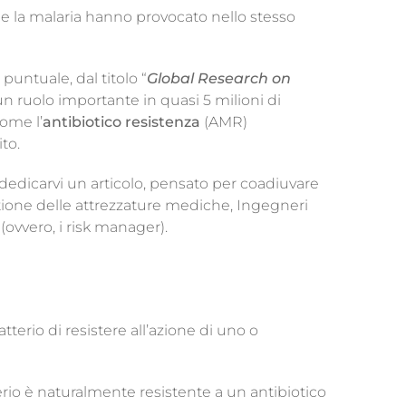
 la malaria hanno provocato nello stesso
e puntuale, dal titolo “
Global Research on
 un ruolo importante in quasi 5 milioni di
come l’
antibiotico resistenza
(AMR)
to.
edicarvi un articolo, pensato per coadiuvare
gestione delle attrezzature mediche, Ingegneri
 (ovvero, i risk manager).
terio di resistere all’azione di uno o
erio è naturalmente resistente a un antibiotico