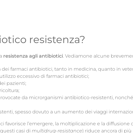
iotico resistenza?
la
resistenza agli antibiotici
. Vediamone alcune breveme
dei farmaci antibiotici, tanto in medicina, quanto in veter
’utilizzo eccessivo di farmaci antibiotici;
dei pazienti;
ricoltura;
 provocate da microrganismi antibiotico-resistenti, nonché
tenti, spesso dovuto a un aumento dei viaggi internazional
tici favorisce l’emergere, la moltiplicazione e la diffusione
 questi casi di
multidrug-resistance
) riduce ancora di più 