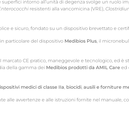
superfici intorno all’unità di degenza svolge un ruolo im
Enterococchi
resistenti alla vancomicina (VRE),
Clostridium
ce e sicuro, fondato su un dispositivo brevettato e certif
 in particolare del dispositivo
Medibios Plus
, il micronebul
I marcato CE pratico, maneggevole e tecnologico, ed è stu
edia della gamma dei
Medibios prodotti da
AMIL Care
ed 
ispositivi medici di classe IIa
,
biocidi
,
ausili e forniture 
alle avvertenze e alle istruzioni fornite nel manuale, co