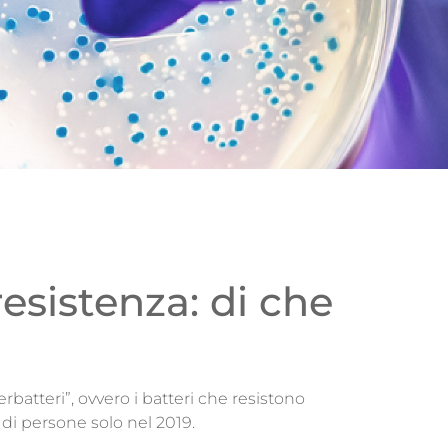
resistenza: di che
batteri”, ovvero i batteri che resistono
i di persone solo nel 2019.