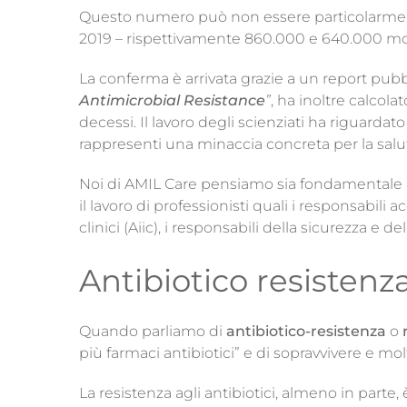
Questo numero può non essere particolarment
2019 – rispettivamente 860.000 e 640.000 mor
La conferma è arrivata grazie a un report pubbli
Antimicrobial Resistance
”
, ha inoltre calcola
decessi. Il lavoro degli scienziati ha riguardat
rappresenti una minaccia concreta per la salut
Noi di AMIL Care pensiamo sia fondamentale ri
il lavoro di professionisti quali i responsabili
clinici (Aiic), i responsabili della sicurezza e 
Antibiotico resistenz
Quando parliamo di
antibiotico-resistenza
o
più farmaci antibiotici” e di sopravvivere e mol
La resistenza agli antibiotici, almeno in part