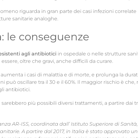
eno riguarda in gran parte dei casi infezioni correlate a
utture sanitarie analoghe.
a: le conseguenze
sistenti agli antibiotici
in ospedale o nelle strutture san
ssere, oltre che gravi, anche difficili da curare.
aumenta i casi di malattia e di morte, e prolunga la durata d
oni può oscillare tra il 30 e il 60%. Il maggior rischio è ch
li antibiotici.
 sarebbero più possibili diversi trattamenti, a partire dai t
ianza AR-ISS, coordinata dall’ Istituto Superiore di Sanità, 
anitarie. A partire dal 2017, in Italia è stato approvato un