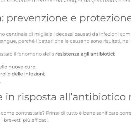
 la resistenza a farmaci antifungini, antiprotozoari e antiv
a: prevenzione e protezion
o centinaia di migliaia i decessi causati da infezioni c
sangue, perché i batteri che le causano sono risultati, nel 
astare il fenomeno della
resistenza agli antibiotici
:
elle nuove cure
;
ollo delle infezioni
;
.
 in risposta all’antibiotico
 e come contrastarla? Prima di tutto è bene sanificare corr
 brevetti più efficaci.