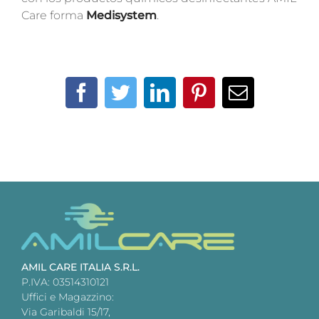
Care forma
Medisystem
.
Facebook
Twitter
LinkedIn
Pinterest
Email
AMIL CARE ITALIA S.R.L.
P.IVA: 03514310121
Uffici e Magazzino:
Via Garibaldi 15/17,