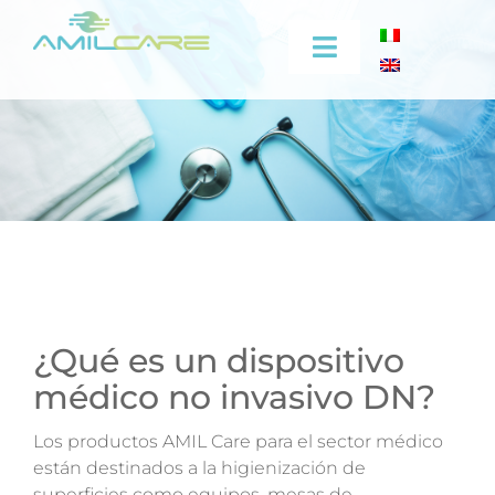
Skip
to
Toggle
content
Navigation
Empresa
Eficacia
Sector medico
Sectores industriales
¿Qué es un dispositivo
médico no invasivo DN?
Video
Los productos AMIL Care para el sector médico
Capacitación
están destinados a la higienización de
superficies como equipos, mesas de