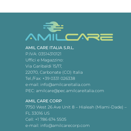
AMIL CARE ITALIA S.R.L.
P.IVA: 03514310121
Uffici e Magazzino:
Via Garibaldi 15/17,
22070, Carbonate (CO) Italia
Tel./Fax: +39 0331 026338
e-mail: info@amilcareitalia.com
PEC: amilcare@pec.amilcareitalia.com
AMIL CARE CORP
7750 West 26 Ave Unit 8 – Hialeah (Miami-Dade) –
FL 33016 US
Cell: +1 786 674 5505
e-mail: info@amilcarecorp.com