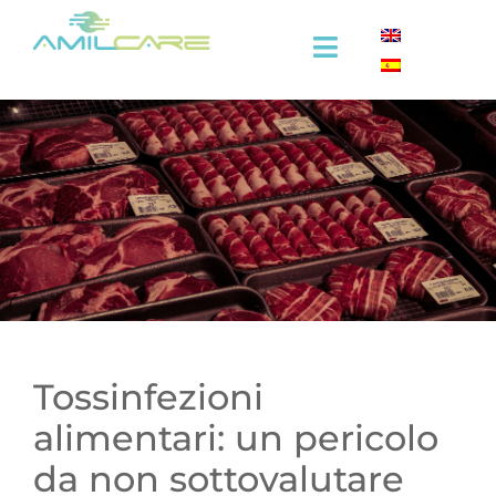
Salta
al
Toggle
contenuto
Navigation
Azienda
Efficacia
Settore ospitalità
Settore medicale
Formazione
Tossinfezioni
alimentari: un pericolo
Video
da non sottovalutare