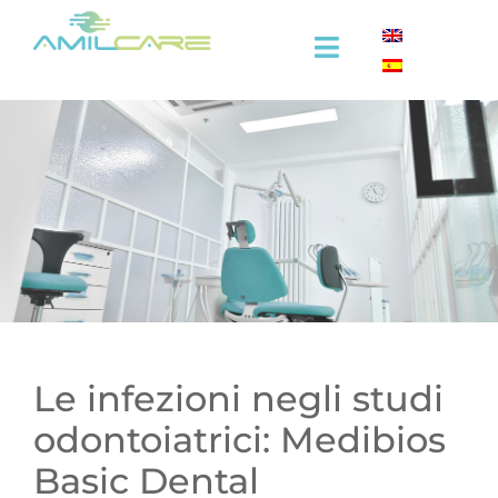
Salta
al
Toggle
contenuto
Navigation
Azienda
Efficacia
Settore ospitalità
Settore medicale
Formazione
Le infezioni negli studi
odontoiatrici: Medibios
Video
Basic Dental