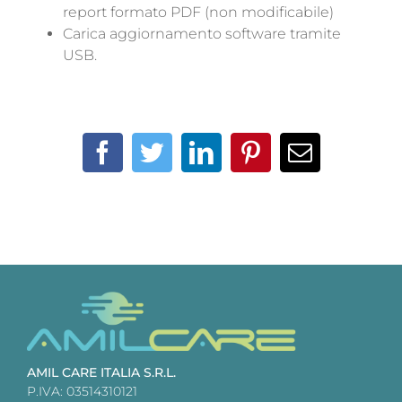
report formato PDF (non modificabile)
Carica aggiornamento software tramite
USB.
Facebook
Twitter
LinkedIn
Pinterest
Email
AMIL CARE ITALIA S.R.L.
P.IVA: 03514310121