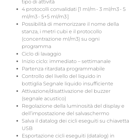
tipo di attività
4 protocolli convalidati [1 ml/m - 3 ml/m
3
- 5
ml/m
3
- 5+5 ml/m
3
]
Possibilità di memorizzare il nome della
stanza, i metri cubi e il protocollo
(concentrazione ml/m
3
) su ogni
programma
Ciclo di lavaggio
Inizio ciclo: immediato – settimanale
Partenza ritardata programmabile
Controllo del livello del liquido in
bottiglia
Segnale liquido insufficiente
Attivazione/disattivazione del buzzer
(segn
ale acustico)
Regolazione della luminosità del display e
dell’impostazione del salvaschermo
Salva il datalog dei cicli eseguiti su chiavetta
USB
Esportazione cicli eseguiti (datalog) in