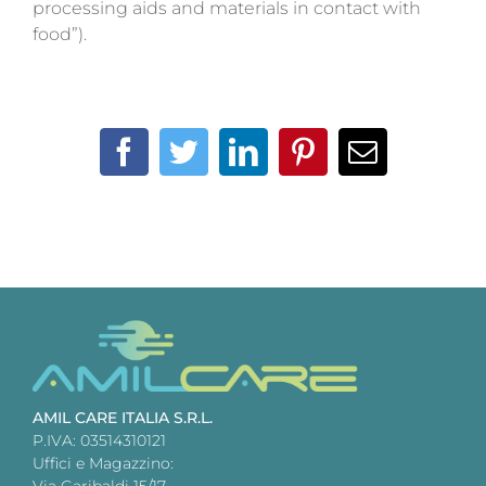
processing aids and materials in contact with
food”).
Facebook
Twitter
LinkedIn
Pinterest
Email
AMIL CARE ITALIA S.R.L.
P.IVA: 03514310121
Uffici e Magazzino:
Via Garibaldi 15/17,