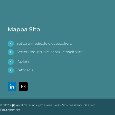
Mappa Sito
Settore medicale e ospedaliero
Settori industriale, servizi e ospitalità
L’azienda
L’efficacia
© 2023
Amil Care. All rights reserved – Sito realizzato da Cast
Edutainment