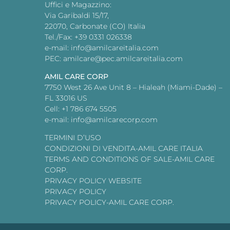
Uffici e Magazzino:
Via Garibaldi 15/17,
22070, Carbonate (CO) Italia
Tel./Fax: +39 0331 026338
e-mail: info@amilcareitalia.com
PEC: amilcare@pec.amilcareitalia.com
AMIL CARE CORP
7750 West 26 Ave Unit 8 – Hialeah (Miami-Dade) –
FL 33016 US
Cell: +1 786 674 5505
e-mail: info@amilcarecorp.com
TERMINI D’USO
CONDIZIONI DI VENDITA-AMIL CARE ITALIA
TERMS AND CONDITIONS OF SALE-AMIL CARE
CORP.
PRIVACY POLICY WEBSITE
PRIVACY POLICY
PRIVACY POLICY-AMIL CARE CORP.