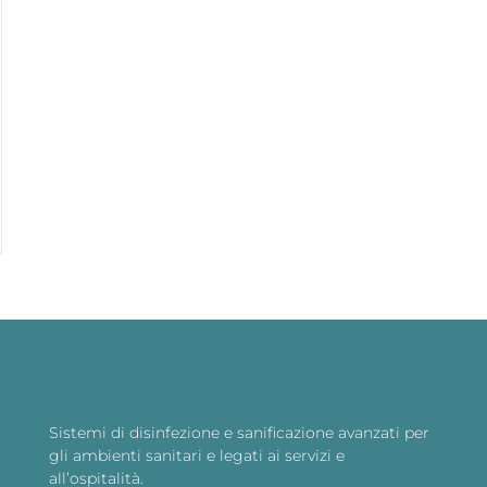
Sistemi di disinfezione e sanificazione avanzati per
gli ambienti sanitari e legati ai servizi e
all’ospitalità.