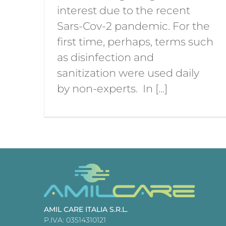
interest due to the recent
Sars-Cov-2 pandemic. For the
first time, perhaps, terms such
as disinfection and
sanitization were used daily
by non-experts. In [...]
AMIL CARE ITALIA S.R.L.
P.IVA: 03514310121